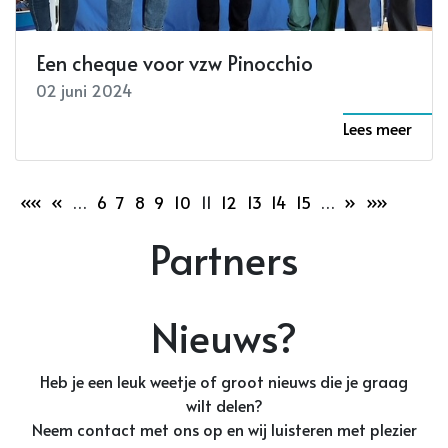
Een cheque voor vzw Pinocchio
02 juni 2024
Lees meer
««
«
…
6
7
8
9
10
11
12
13
14
15
…
»
»»
Partners
Nieuws?
Heb je een leuk weetje of groot nieuws die je graag
wilt delen?
Neem contact met ons op en wij luisteren met plezier