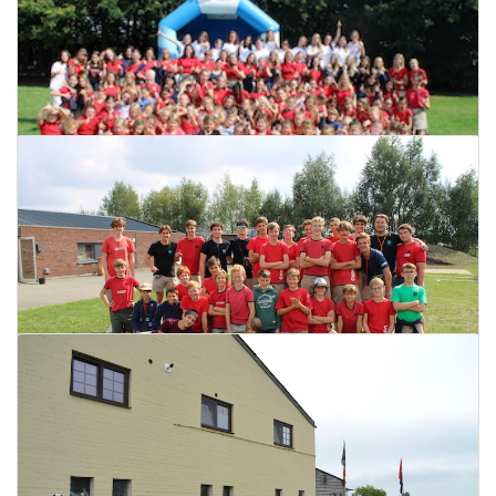
Startdag KLJ
03 september 2024
Open monumentendag
Lees meer
04 september 2024
Lees meer
Startdag Chirowietjes
02 september 2024
Lees meer
Startdag Chirojongens