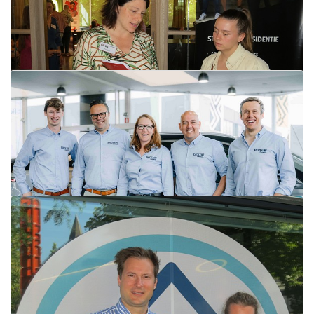
Positieve cijfers voor VIVES
10 september 2024
Lees meer
Nog tot en met 30 september...
12 september 2024
Opendeur Decleir by Devisch
Lees meer
10 september 2024