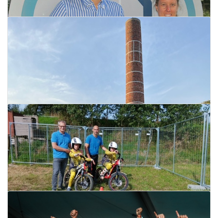
Lees meer
Hypotheek.winkel zoekt een
hypotheekexpert kantoor Veurne
09 september 2024
Lees meer