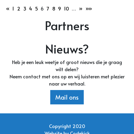
«
1
2
3
4
5
6
7
8
9
10
…
»
»»
Partners
Nieuws?
Heb je een leuk weetje of groot nieuws die je graag
wilt delen?
Neem contact met ons op en wij luisteren met plezier
naar uw verhaal.
Mail ons
Copyright 2020
Website by
Codekick