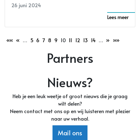
26 juni 2024
Lees meer
««
«
…
5
6
7
8
9
10
11
12
13
14
…
»
»»
Partners
Nieuws?
Heb je een leuk weetje of groot nieuws die je graag
wilt delen?
Neem contact met ons op en wij luisteren met plezier
naar uw verhaal.
Mail ons