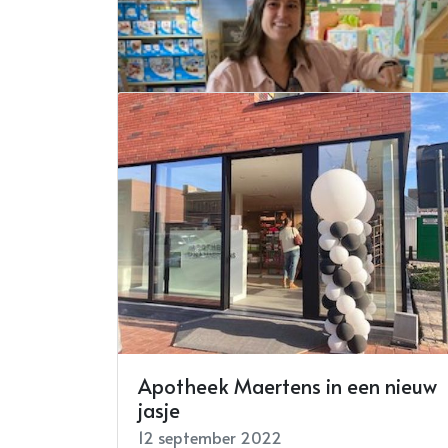
Apotheek Maertens in een nieuw
Weekend van de klant bij SPADT
jasje
29 september 2022
12 september 2022