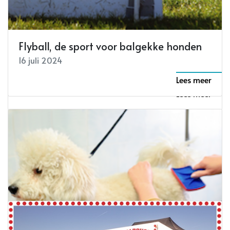
Flyball, de sport voor balgekke honden
Durf maakt drie namen bekend van de
nieuwe lijst
16 juli 2024
17 juli 2024
Lees meer
Lees meer