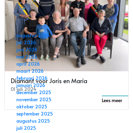
Walter en Rosa vieren diamanten
jubileum
augustus 2026
02 juli 2024
juli 2026
Lees meer
juni 2026
mei 2026
april 2026
maart 2026
februari 2026
Diamant voor Joris en Maria
januari 2026
01 juli 2024
december 2025
november 2025
Lees meer
oktober 2025
september 2025
augustus 2025
juli 2025