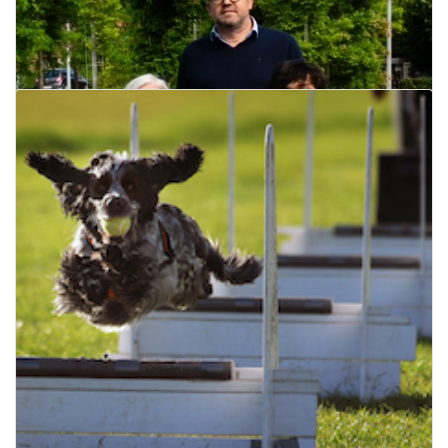
Kermesse in de PrintbaAr
17 juli 2024
Lees meer
Nieuwe deelwagen in Lichtervelde
18 juli 2024
Lees meer