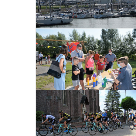
Negatieve zomerbalans toerisme
West-Vlaanderen
02 oktober 2020
Lees meer
Toekomstplan lokale
verenigingen
29 september 2020
Lees meer