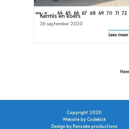
««
«
…
64
65
66
67
68
69
70
71
72
Kermis en koers
26 september 2020
Lees meer
Neem
Copyright 2020
Website by
Codekick
Design by
Pancake productions