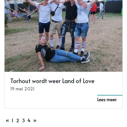
De kracht van verbeelding van Podium C
Lees meer
25 mei 2021
Lees meer
Koen Buyse (Zornik) opent Parkies op 3
augustus
28 juli 2021
Lees meer
Torhout wordt weer Land of Love
19 mei 2021
Lees meer
«
1
2
3
4
»