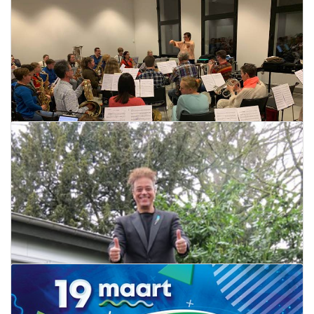
Info moment jonge muzikanten
19 april 2022
Lees meer
Voorjaarsconcert Koninklijke Fanfare
Sint-Cecilia De Zwaan
14 april 2022
Lees meer