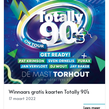
Winnaars gratis kaarten Totally 90's
Jean Bosco Safari lanceert nieuw album
in Torhout
17 maart 2022
21 maart 2022
Lees meer