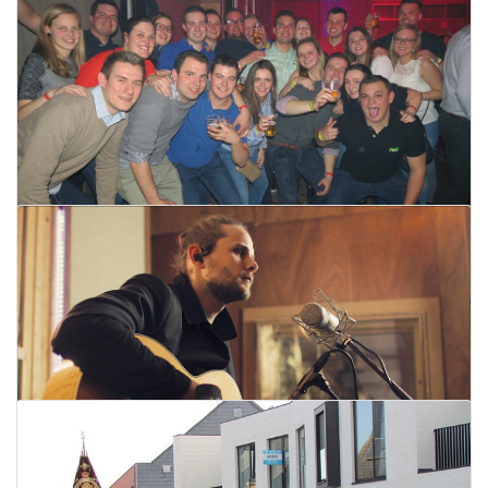
Totally 90's op 19 maart in de Mast in
Torhout
08 maart 2022
Lees meer
De Killer Queen: avond vol Queen-
muziek