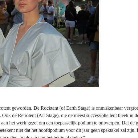
trotent geworden. De Rocktent (of Earth Stage) is onmiskenbaar vergr
 Ook de Retrotent (Air Stage), die de meest succesvolle tent bleek in de 
aan het werk gezet om een toepasselijk podium te ontwerpen. Dat de gr
ekent niet dat het hoofdpodium voor dit jaar geen spektakel zal zijn. 
 inzetten, zoals we van het begin al deden."