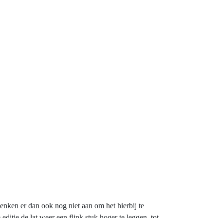
enken er dan ook nog niet aan om het hierbij te
itie de lat weer een flink stuk hoger te leggen, tot