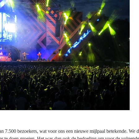
 van 7.500 bezoekers, wat voor ons een nieuwe mijlpaal betekende. We d
er te doen groeien. Het was dan ook de bedoeling om voor de volgende ed