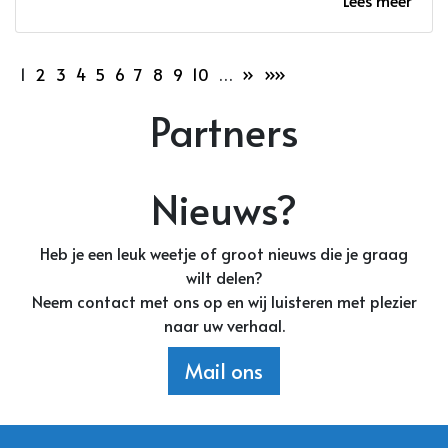
Lees meer
1
2
3
4
5
6
7
8
9
10
…
»
»»
Partners
Nieuws?
Heb je een leuk weetje of groot nieuws die je graag
wilt delen?
Neem contact met ons op en wij luisteren met plezier
naar uw verhaal.
Mail ons