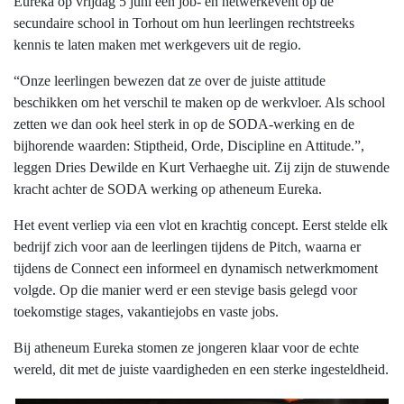
Eureka op vrijdag 5 juni een job- en netwerkevent op de
secundaire school in Torhout om hun leerlingen rechtstreeks
kennis te laten maken met werkgevers uit de regio.
“Onze leerlingen bewezen dat ze over de juiste attitude
beschikken om het verschil te maken op de werkvloer. Als school
zetten we dan ook heel sterk in op de SODA-werking en de
bijhorende waarden: Stiptheid, Orde, Discipline en Attitude.”,
leggen Dries Dewilde en Kurt Verhaeghe uit. Zij zijn de stuwende
kracht achter de SODA werking op atheneum Eureka.
Het event verliep via een vlot en krachtig concept. Eerst stelde elk
bedrijf zich voor aan de leerlingen tijdens de Pitch, waarna er
tijdens de Connect een informeel en dynamisch netwerkmoment
volgde. Op die manier werd er een stevige basis gelegd voor
toekomstige stages, vakantiejobs en vaste jobs.
Bij atheneum Eureka stomen ze jongeren klaar voor de echte
wereld, dit met de juiste vaardigheden en een sterke ingesteldheid.