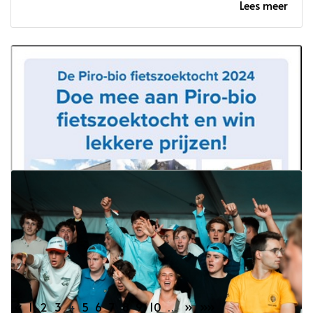
Lees meer
«
1
2
3
4
5
6
7
8
9
10
…
»
»»