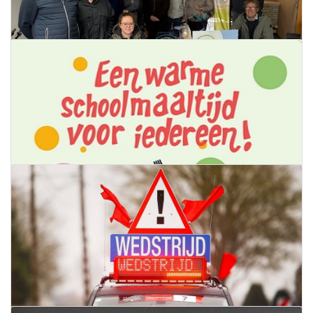
werken Koolskampstraat -
Leysafortstraat
02 oktober 2024
Lees meer
Vijf jaar fietsbieb
01 oktober 2024
Lees meer