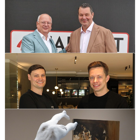
Omloop van het Houtland op 25
september
24 september 2024
Lees meer
Steunfonds 'warme schoolmaaltijd'
30 september 2024
Callant neemt Robyn over
Lees meer
20 september 2024
Lees meer