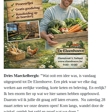
Dries Maeckelbergh: "
Wat ooit een idee was, is vandaag
uitgegroeid tot De Elzenhoeve. E
en plek waar we elke dag
werken aan eerlijke voeding, korte keten en beleving.
En eerlijk?
Ik ben enorm fier op wat we hier samen hebben opgebouwd.
Daarom wil ik jullie dit graag zelf laten ervaren.
Nu zaterdag 28
maart zetten we onze deuren open!
Kom langs, wandel door de
winkel, ontdek het veld en proef wat we doen."