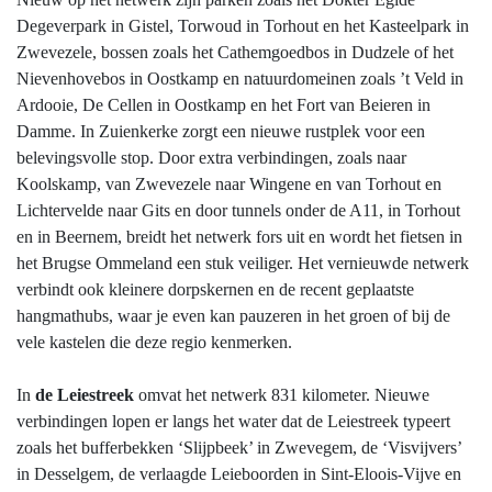
Degeverpark in Gistel, Torwoud in Torhout en het Kasteelpark in
Zwevezele, bossen zoals het Cathemgoedbos in Dudzele of het
Nievenhovebos in Oostkamp en natuurdomeinen zoals ’t Veld in
Ardooie, De Cellen in Oostkamp en het Fort van Beieren in
Damme. In Zuienkerke zorgt een nieuwe rustplek voor een
belevingsvolle stop. Door extra verbindingen, zoals naar
Koolskamp, van Zwevezele naar Wingene en van Torhout en
Lichtervelde naar Gits en door tunnels onder de A11, in Torhout
en in Beernem, breidt het netwerk fors uit en wordt het fietsen in
het Brugse Ommeland een stuk veiliger. Het vernieuwde netwerk
verbindt ook kleinere dorpskernen en de recent geplaatste
hangmathubs, waar je even kan pauzeren in het groen of bij de
vele kastelen die deze regio kenmerken.
In
de Leiestreek
omvat het netwerk 831 kilometer. Nieuwe
verbindingen lopen er langs het water dat de Leiestreek typeert
zoals het bufferbekken ‘Slijpbeek’ in Zwevegem, de ‘Visvijvers’
in Desselgem, de verlaagde Leieboorden in Sint-Eloois-Vijve en