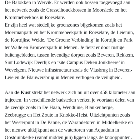
De Balokken in Wervik. Er werden ook bossen toegevoegd aan
het netwerk zoals de Crasselhouckbossen in Moorslede en het
Krommebeekbos in Roeselare.
Er zijn heel wat stedelijke groenzones bijgekomen zoals het
Moermanpark en het Krommebeekpark in Roeselare, de Leietuin,
de Kortrijkse Weide, ‘De Groene Verbinding’ in Kortrijk en Park
ter Walle en Brouwerspark in Menen. Je fietst er door rustige
buitengebieden, tussen levendige dorpen zoals Beveren, Rekkem,
Sint Lodewijk Deerlijk en ‘site Campus Deken Jonkheere’ in
Wevelgem. Nieuwe infrastructuur zoals de Vlasbrug in Beveren-
Leie en de Blauwersbrug in Menen verhogen de veiligheid.
Aan
de Kust
strekt het netwerk zich nu uit over 458 kilometer aan
trajecten. In verschillende badsteden verken je voortaan delen van
de zeedijk zoals in De Haan, Wenduine, Blankenberge,
Zeebrugge en Het Zoute in Knokke-Heist. Uitzichtpunten zoals
het Westerpunt in De Panne, de Warandetoren in Middelkerke en
het nieuwe uitkijkpunt aan de watertoren van Aquaduin in
Oostduinkerke (vanaf midden juli) liggen langs de knooppunten.