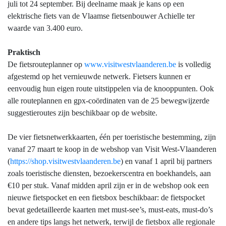
juli tot 24 september. Bij deelname maak je kans op een
elektrische fiets van de Vlaamse fietsenbouwer Achielle ter
waarde van 3.400 euro.
Praktisch
De fietsrouteplanner op
www.visitwestvlaanderen.be
is volledig
afgestemd op het vernieuwde netwerk. Fietsers kunnen er
eenvoudig hun eigen route uitstippelen via de knooppunten. Ook
alle routeplannen en gpx-coördinaten van de 25 bewegwijzerde
suggestieroutes zijn beschikbaar op de website.
De vier fietsnetwerkkaarten, één per toeristische bestemming, zijn
vanaf 27 maart te koop in de webshop van Visit West-Vlaanderen
(
https://shop.visitwestvlaanderen.be
) en vanaf 1 april bij partners
zoals toeristische diensten, bezoekerscentra en boekhandels, aan
€10 per stuk. Vanaf midden april zijn er in de webshop ook een
nieuwe fietspocket en een fietsbox beschikbaar: de fietspocket
bevat gedetailleerde kaarten met must-see’s, must-eats, must-do’s
en andere tips langs het netwerk, terwijl de fietsbox alle regionale