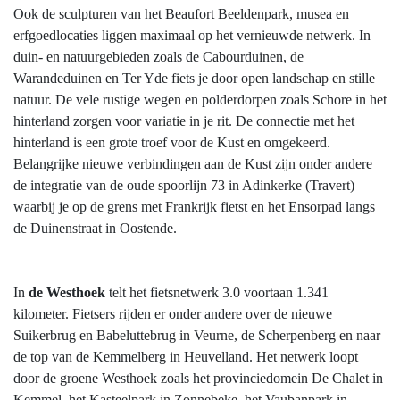
Ook de sculpturen van het Beaufort Beeldenpark, musea en
erfgoedlocaties liggen maximaal op het vernieuwde netwerk. In
duin- en natuurgebieden zoals de Cabourduinen, de
Warandeduinen en Ter Yde fiets je door open landschap en stille
natuur. De vele rustige wegen en polderdorpen zoals Schore in het
hinterland zorgen voor variatie in je rit. De connectie met het
hinterland is een grote troef voor de Kust en omgekeerd.
Belangrijke nieuwe verbindingen aan de Kust zijn onder andere
de integratie van de oude spoorlijn 73 in Adinkerke (Travert)
waarbij je op de grens met Frankrijk fietst en het Ensorpad langs
de Duinenstraat in Oostende.
In
de Westhoek
telt het fietsnetwerk 3.0 voortaan 1.341
kilometer. Fietsers rijden er onder andere over de nieuwe
Suikerbrug en Babeluttebrug in Veurne, de Scherpenberg en naar
de top van de Kemmelberg in Heuvelland. Het netwerk loopt
door de groene Westhoek zoals het provinciedomein De Chalet in
Kemmel, het Kasteelpark in Zonnebeke, het Vaubanpark in