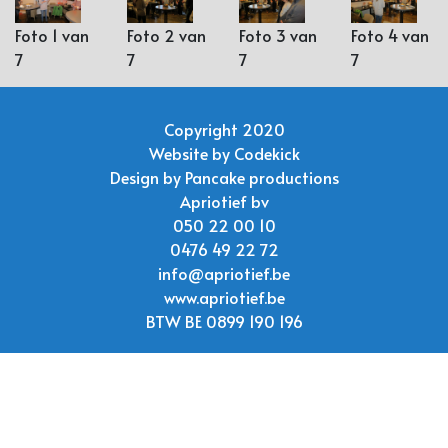
Foto 1 van
Foto 2 van
Foto 3 van
Foto 4 van
7
7
7
7
Copyright 2020
Website by
Codekick
Design by
Pancake productions
Apriotief bv
050 22 00 10
0476 49 22 72
info@apriotief.be
www.apriotief.be
BTW BE 0899 190 196