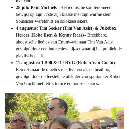
liveband.
28 juli: Paul Michiels
– Het iconische soulfenomeen
bewijst op zijn 77ste zijn klasse met zijn warme stem,
Soulsister-wereldhits en soloklassiekers.
4 augustus: Tim Seeker (Tim Van Aelst) & Jukebox
Heroes (Kobe Ilsen & Kenny Raes)
– Breekbare,
akoestische liedjes van Emmy-winnaar Tim Van Aelst,
gevolgd door een interactieve dj-set waarbij het publiek de
playlist bepaalt.
11 augustus: TB90 & DJ RVG (Ruben Van Gucht)
–
Een reis naar de nineties met live vocals en beatbox,
gevolgd door de feestelijke afsluiter van sportanker Ruben
Van Gucht met retro, trance en house classics.